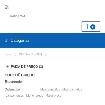
0
Categorias
Home
CARTÃO DE VISITA
Couchê Brilho
+
FAIXA DE PREÇO (3)
COUCHÊ BRILHO
Encontrado
4 produto(s)
Ordenar por:
Por nome
Mais vendidos
Mais visitados
Lançamentos
Menor preço
Maior preço