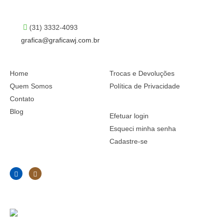
CONTATO
(31) 3332-4093
grafica@graficawj.com.br
INSTITUCIONAL
DÚVIDAS
Home
Trocas e Devoluções
Quem Somos
Política de Privacidade
Contato
COMPRAS
Blog
Efetuar login
Esqueci minha senha
Cadastre-se
SOCIAL